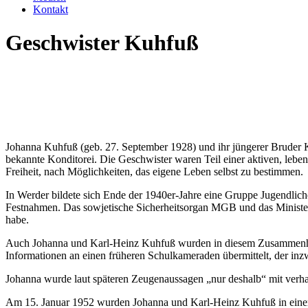
Kontakt
Geschwister Kuhfuß
Johanna Kuhfuß (geb. 27. September 1928) und ihr jüngerer Bruder K
bekannte Konditorei. Die Geschwister waren Teil einer aktiven, lebe
Freiheit, nach Möglichkeiten, das eigene Leben selbst zu bestimmen.
In Werder bildete sich Ende der 1940er-Jahre eine Gruppe Jugendlich
Festnahmen. Das sowjetische Sicherheitsorgan MGB und das Ministeri
habe.
Auch Johanna und Karl-Heinz Kuhfuß wurden in diesem Zusammenhang
Informationen an einen früheren Schulkameraden übermittelt, der inzw
Johanna wurde laut späteren Zeugenaussagen „nur deshalb“ mit verhaf
Am 15. Januar 1952 wurden Johanna und Karl-Heinz Kuhfuß in einem 