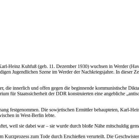
arl-Heinz Kuhfuß (geb. 11. Dezember 1930) wuchsen in Werder (Havel) 
ndigen Jugendlichen Szene im Werder der Nachkriegsjahre. In dieser Ze
er, die innerlich und offen gegen die beginnende kommunistische Dikt
um für Staatssicherheit der DDR konstruierten eine angebliche „antis
 festgenommen. Die sowjetischen Ermittler behaupteten, Karl-Heinz 
ischen in West-Berlin lebte.
tet, weil sie dabei war – sie wurde durch bloße Nähe mitschuldig gem
Kurzprozess zum Tode durch Erschießen verurteilt. Die Geschwister 